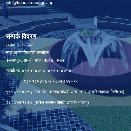
info@khadakmun.gov.np
सम्पर्क विवरण
खडक नगरपालिका
नगर कार्यपालिकाको कार्यालय
कल्याणपुर, सप्तरी, मधेश प्रदेश, नेपाल
सम्पर्क नंः ०३१५४००५३, ०३१५४००५४
ः ९८५२८५४०६१/ ९८०७७१४०९०
९८५२८५४०५६ (राम भोल प्रसाद चौधरी थारु -नगर प्रहरी सहायक निरीक्षक)
९८२४७७२६३५ (प्रवेज आलम- सेफ्टी ट्यांकी चालक)