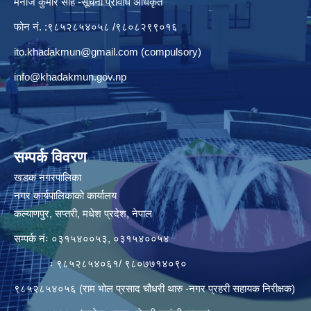
मनाेज कुमार साह -सूचना प्रविधि अधिकृत
फोन नं. :९८५२८५४०५८ /९८०८२९९०१६
ito.khadakmun@gmail.com
(compulsory)
info@khadakmun.gov.np
सम्पर्क विवरण
खडक नगरपालिका
नगर कार्यपालिकाको कार्यालय
कल्याणपुर, सप्तरी, मधेश प्रदेश, नेपाल
सम्पर्क नंः ०३१५४००५३, ०३१५४००५४
ः ९८५२८५४०६१/ ९८०७७१४०९०
९८५२८५४०५६ (राम भोल प्रसाद चौधरी थारु -नगर प्रहरी सहायक निरीक्षक)