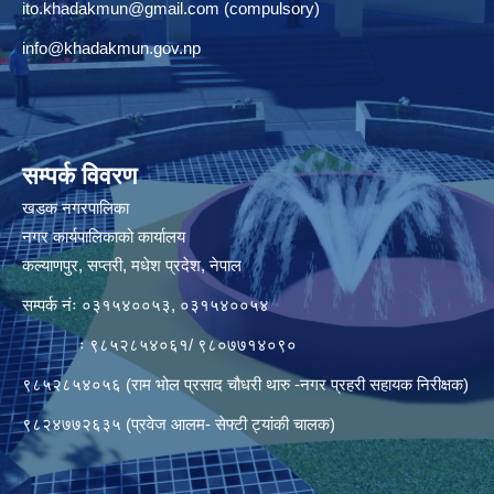
ito.khadakmun@gmail.com
(compulsory)
info@khadakmun.gov.np
सम्पर्क विवरण
खडक नगरपालिका
नगर कार्यपालिकाको कार्यालय
कल्याणपुर, सप्तरी, मधेश प्रदेश, नेपाल
सम्पर्क नंः ०३१५४००५३, ०३१५४००५४
ः ९८५२८५४०६१/ ९८०७७१४०९०
९८५२८५४०५६ (राम भोल प्रसाद चौधरी थारु -नगर प्रहरी सहायक निरीक्षक)
९८२४७७२६३५ (प्रवेज आलम- सेफ्टी ट्यांकी चालक)