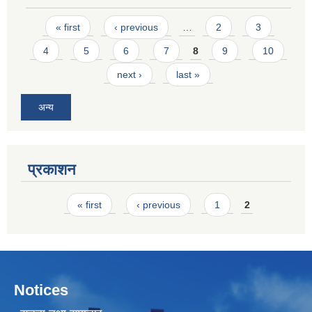
Pages
« first
‹ previous
…
2
3
4
5
6
7
8
9
10
next ›
last »
अन्य
प्रकाशन
Pages
« first
‹ previous
1
2
Notices