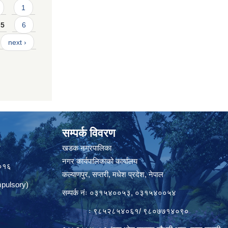
1
5
6
next ›
सम्पर्क विवरण
त
खडक नगरपालिका
नगर कार्यपालिकाको कार्यालय
०१६
कल्याणपुर, सप्तरी, मधेश प्रदेश, नेपाल
pulsory)
सम्पर्क नंः ०३१५४००५३, ०३१५४००५४
ः ९८५२८५४०६१/ ९८०७७१४०९०