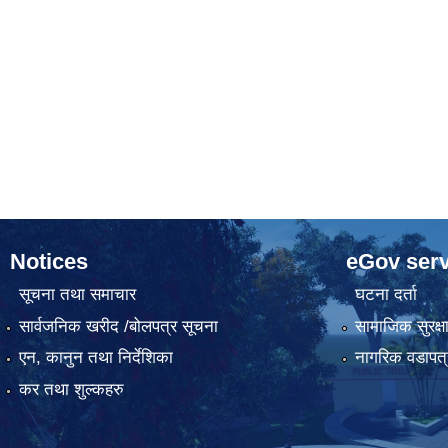
Notices
eGov serv
सूचना तथा समाचार
घटना दर्ता
सार्वजनिक खरीद /बोलपत्र सूचना
सामाजिक सुरक्ष
एन, कानुन तथा निर्देशिका
नागरिक वडापत्
कर तथा शुल्कहरु