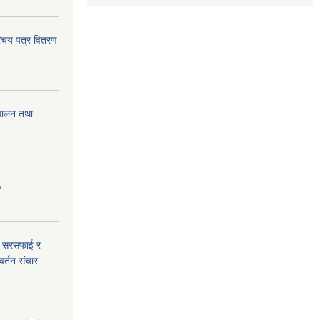
िचय पत्र वितरण
चालन तथा
०
री सरसफाई र
वर्तन संचार