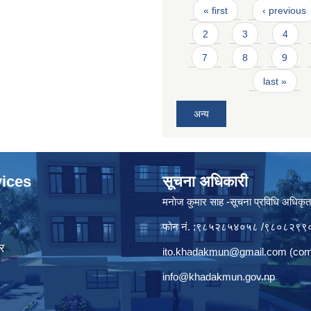
Pages
« first
‹ previous
2
3
4
7
8
9
last »
अन्य
ices
सूचना अधिकारी
मनाेज कुमार साह -सूचना प्रविधि अधिकृ
ा
फोन नं. :९८५२८५४०५८ /९८०८२९९
र
ito.khadakmun@gmail.com
(com
info@khadakmun.gov.np