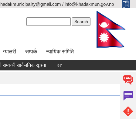
khadakmunicipality@gmail.com / info@khadakmun.gov.np
Search form
Search
ग्यालरी
सम्पर्क
न्यायिक समिति
वन्धी सार्वजनिक सूचना
दरभाउपत्र स्वीकृत गर्ने आश्यको सूचना
वैंक स्ट