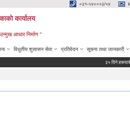
०३१-५४००५३/५४
ाकाे कार्यालय
्मुख आधार निर्माण "
जना
विधुतीय शुसासन सेवा
प्रतिवेदन
सूचना तथा जानकारी
३५ दिने हकदावी सम्