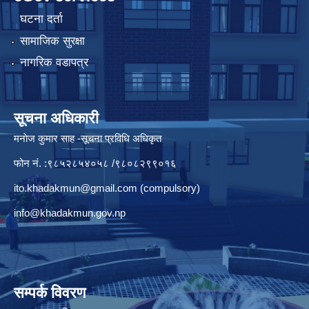
घटना दर्ता
सामाजिक सुरक्षा
नागरिक वडापत्र
सूचना अधिकारी
मनाेज कुमार साह -सूचना प्रविधि अधिकृत
फोन नं. :९८५२८५४०५८ /९८०८२९९०१६
ito.khadakmun@gmail.com
(compulsory)
info@khadakmun.gov.np
सम्पर्क विवरण