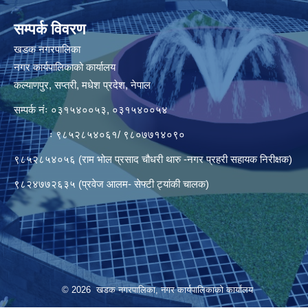
सम्पर्क विवरण
खडक नगरपालिका
नगर कार्यपालिकाको कार्यालय
कल्याणपुर, सप्तरी, मधेश प्रदेश, नेपाल
सम्पर्क नंः ०३१५४००५३, ०३१५४००५४
ः ९८५२८५४०६१/ ९८०७७१४०९०
९८५२८५४०५६ (राम भोल प्रसाद चौधरी थारु -नगर प्रहरी सहायक निरीक्षक)
९८२४७७२६३५ (प्रवेज आलम- सेफ्टी ट्यांकी चालक)
© 2026 खडक नगरपालिका, नगर कार्यपालिकाकाे कार्यालय