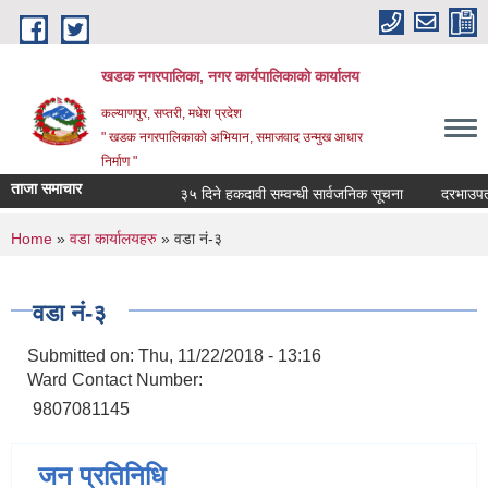
Skip to main content
खडक नगरपालिका, नगर कार्यपालिकाकाे कार्यालय
कल्याणपुर, सप्तरी, मधेश प्रदेश
" खडक नगरपालिकाको अभियान, समाजवाद उन्मुख आधार
निर्माण "
ताजा समाचार
३५ दिने हकदावी सम्वन्धी सार्वजनिक सूचना
दरभाउपत्र स
You are here
Home
»
वडा कार्यालयहरु
» वडा नं-३
वडा नं-३
Submitted on:
Thu, 11/22/2018 - 13:16
Ward Contact Number:
9807081145
जन प्रतिनिधि