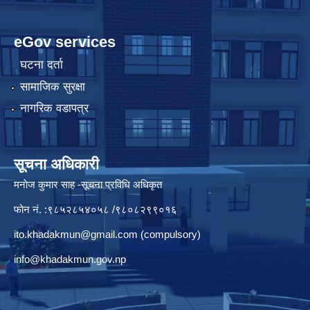
eGov services
घटना दर्ता
सामाजिक सुरक्षा
नागरिक वडापत्र
सूचना अधिकारी
मनाेज कुमार साह -सूचना प्रविधि अधिकृत
फोन नं. :९८५२८५४०५८ /९८०८२९९०१६
ito.khadakmun@gmail.com
(compulsory)
info@khadakmun.gov.np