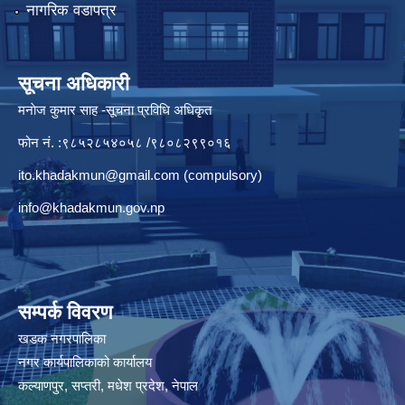
नागरिक वडापत्र
सूचना अधिकारी
मनाेज कुमार साह -सूचना प्रविधि अधिकृत
फोन नं. :९८५२८५४०५८ /९८०८२९९०१६
ito.khadakmun@gmail.com
(compulsory)
info@khadakmun.gov.np
सम्पर्क विवरण
खडक नगरपालिका
नगर कार्यपालिकाको कार्यालय
कल्याणपुर, सप्तरी, मधेश प्रदेश, नेपाल