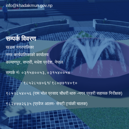
info@khadakmun.gov.np
सम्पर्क विवरण
खडक नगरपालिका
नगर कार्यपालिकाको कार्यालय
कल्याणपुर, सप्तरी, मधेश प्रदेश, नेपाल
सम्पर्क नंः ०३१५४००५३, ०३१५४००५४
ः ९८५२८५४०६१/ ९८०७७१४०९०
९८५२८५४०५६ (राम भोल प्रसाद चौधरी थारु -नगर प्रहरी सहायक निरीक्षक)
९८२४७७२६३५ (प्रवेज आलम- सेफ्टी ट्यांकी चालक)