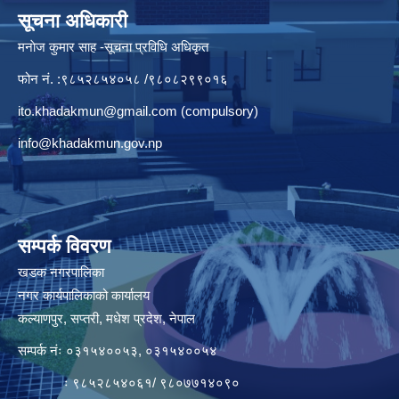
सूचना अधिकारी
मनाेज कुमार साह -सूचना प्रविधि अधिकृत
फोन नं. :९८५२८५४०५८ /९८०८२९९०१६
ito.khadakmun@gmail.com
(compulsory)
info@khadakmun.gov.np
सम्पर्क विवरण
खडक नगरपालिका
नगर कार्यपालिकाको कार्यालय
कल्याणपुर, सप्तरी, मधेश प्रदेश, नेपाल
सम्पर्क नंः ०३१५४००५३, ०३१५४००५४
ः ९८५२८५४०६१/ ९८०७७१४०९०