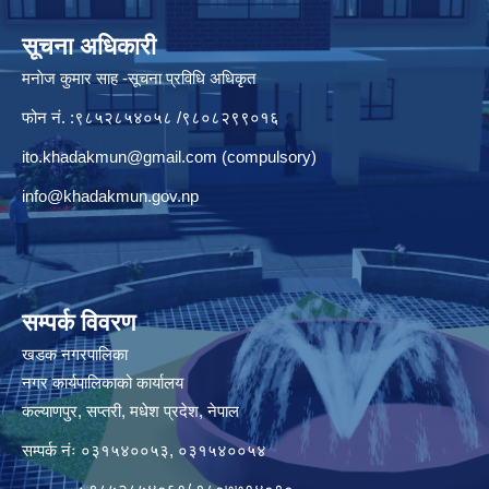
सूचना अधिकारी
मनाेज कुमार साह -सूचना प्रविधि अधिकृत
फोन नं. :९८५२८५४०५८ /९८०८२९९०१६
ito.khadakmun@gmail.com
(compulsory)
info@khadakmun.gov.np
सम्पर्क विवरण
खडक नगरपालिका
नगर कार्यपालिकाको कार्यालय
कल्याणपुर, सप्तरी, मधेश प्रदेश, नेपाल
सम्पर्क नंः ०३१५४००५३, ०३१५४००५४