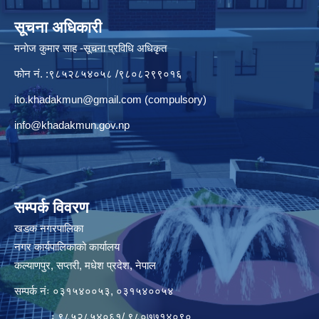
सूचना अधिकारी
मनाेज कुमार साह -सूचना प्रविधि अधिकृत
फोन नं. :९८५२८५४०५८ /९८०८२९९०१६
ito.khadakmun@gmail.com
(compulsory)
info@khadakmun.gov.np
सम्पर्क विवरण
खडक नगरपालिका
नगर कार्यपालिकाको कार्यालय
कल्याणपुर, सप्तरी, मधेश प्रदेश, नेपाल
सम्पर्क नंः ०३१५४००५३, ०३१५४००५४
ः ९८५२८५४०६१/ ९८०७७१४०९०