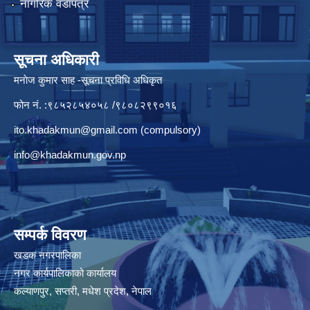
नागरिक वडापत्र
सूचना अधिकारी
मनाेज कुमार साह -सूचना प्रविधि अधिकृत
फोन नं. :९८५२८५४०५८ /९८०८२९९०१६
ito.khadakmun@gmail.com
(compulsory)
info@khadakmun.gov.np
सम्पर्क विवरण
खडक नगरपालिका
नगर कार्यपालिकाको कार्यालय
कल्याणपुर, सप्तरी, मधेश प्रदेश, नेपाल