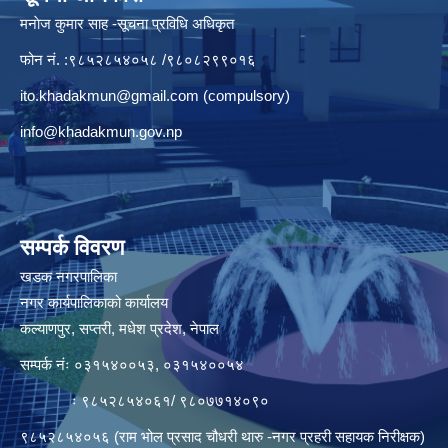
मनाेज कुमार साह -सूचना प्रविधि अधिकृत
फोन नं. :९८५२८५४०५८ /९८०८२९९०१६
ito.khadakmun@gmail.com
(compulsory)
info@khadakmun.gov.np
सम्पर्क विवरण
खडक नगरपालिका
नगर कार्यपालिकाको कार्यालय
कल्याणपुर, सप्तरी, मधेश प्रदेश, नेपाल
सम्पर्क नंः ०३१५४००५३, ०३१५४००५४
ः ९८५२८५४०६१/ ९८०७७१४०९०
९८५२८५४०५६ (राम भोल प्रसाद चौधरी थारु -नगर प्रहरी सहायक निरीक्षक)