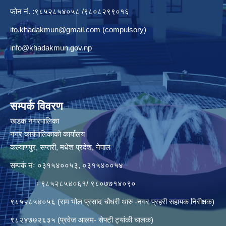
फोन नं. :९८५२८५४०५८ /९८०८२९९०१६
ito.khadakmun@gmail.com
(compulsory)
info@khadakmun.gov.np
सम्पर्क विवरण
खडक नगरपालिका
नगर कार्यपालिकाको कार्यालय
कल्याणपुर, सप्तरी, मधेश प्रदेश, नेपाल
सम्पर्क नंः ०३१५४००५३, ०३१५४००५४
ः ९८५२८५४०६१/ ९८०७७१४०९०
९८५२८५४०५६ (राम भोल प्रसाद चौधरी थारु -नगर प्रहरी सहायक निरीक्षक)
९८२४७७२६३५ (प्रवेज आलम- सेफ्टी ट्यांकी चालक)