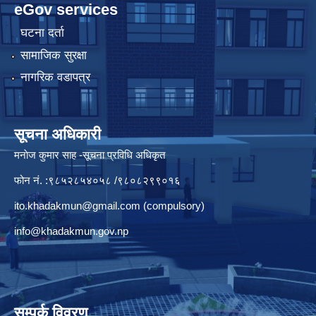
eGov services
घटना दर्ता
सामाजिक सुरक्षा
नागरिक वडापत्र
सूचना अधिकारी
मनाेज कुमार साह -सूचना प्रविधि अधिकृत
फोन नं. :९८५२८५४०५८ /९८०८२९९०१६
ito.khadakmun@gmail.com
(compulsory)
info@khadakmun.gov.np
सम्पर्क विवरण