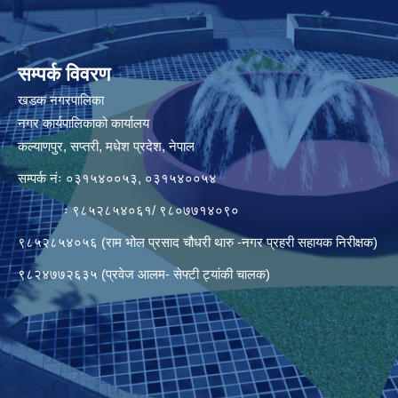
सम्पर्क विवरण
खडक नगरपालिका
नगर कार्यपालिकाको कार्यालय
कल्याणपुर, सप्तरी, मधेश प्रदेश, नेपाल
सम्पर्क नंः ०३१५४००५३, ०३१५४००५४
ः ९८५२८५४०६१/ ९८०७७१४०९०
९८५२८५४०५६ (राम भोल प्रसाद चौधरी थारु -नगर प्रहरी सहायक निरीक्षक)
९८२४७७२६३५ (प्रवेज आलम- सेफ्टी ट्यांकी चालक)