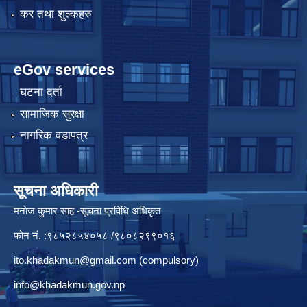
कर तथा शुल्कहरु
eGov services
घटना दर्ता
सामाजिक सुरक्षा
नागरिक वडापत्र
सूचना अधिकारी
मनाेज कुमार साह -सूचना प्रविधि अधिकृत
फोन नं. :९८५२८५४०५८ /९८०८२९९०१६
ito.khadakmun@gmail.com
(compulsory)
info@khadakmun.gov.np