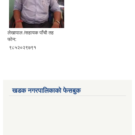
लेखापाल /सहायक पाँचाै‌ तह
फोन:
९८५२०२९७९१
खडक नगरपालिकाको फेसबुक