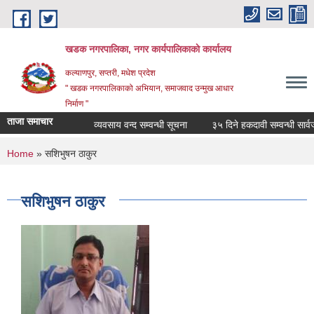
Skip to main content
खडक नगरपालिका, नगर कार्यपालिकाकाे कार्यालय
कल्याणपुर, सप्तरी, मधेश प्रदेश
" खडक नगरपालिकाको अभियान, समाजवाद उन्मुख आधार
निर्माण "
ताजा समाचार
व्यवसाय वन्द सम्वन्धी सूचना
३५ दिने हकदावी सम्वन्धी सार्वज
You are here
Home
» सशिभुषन ठाकुर
सशिभुषन ठाकुर