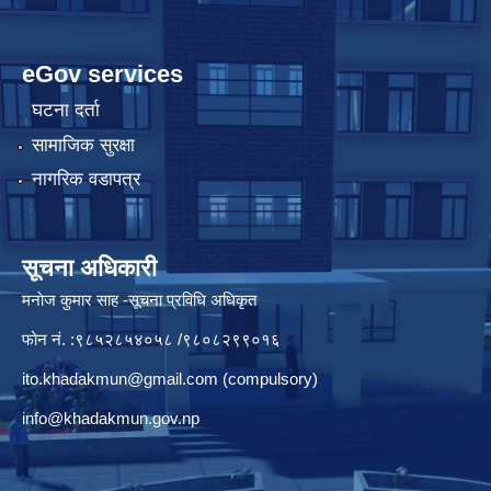
eGov services
घटना दर्ता
सामाजिक सुरक्षा
नागरिक वडापत्र
सूचना अधिकारी
मनाेज कुमार साह -सूचना प्रविधि अधिकृत
फोन नं. :९८५२८५४०५८ /९८०८२९९०१६
ito.khadakmun@gmail.com
(compulsory)
info@khadakmun.gov.np