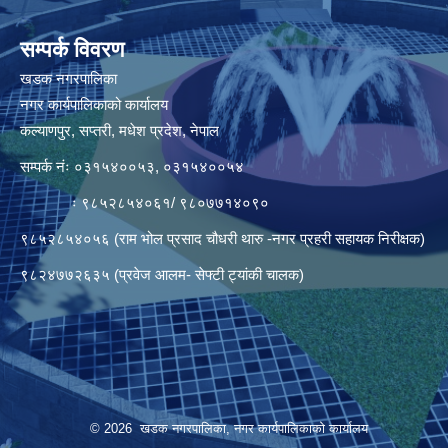
सम्पर्क विवरण
खडक नगरपालिका
नगर कार्यपालिकाको कार्यालय
कल्याणपुर, सप्तरी, मधेश प्रदेश, नेपाल
सम्पर्क नंः ०३१५४००५३, ०३१५४००५४
ः ९८५२८५४०६१/ ९८०७७१४०९०
९८५२८५४०५६ (राम भोल प्रसाद चौधरी थारु -नगर प्रहरी सहायक निरीक्षक)
९८२४७७२६३५ (प्रवेज आलम- सेफ्टी ट्यांकी चालक)
© 2026 खडक नगरपालिका, नगर कार्यपालिकाकाे कार्यालय