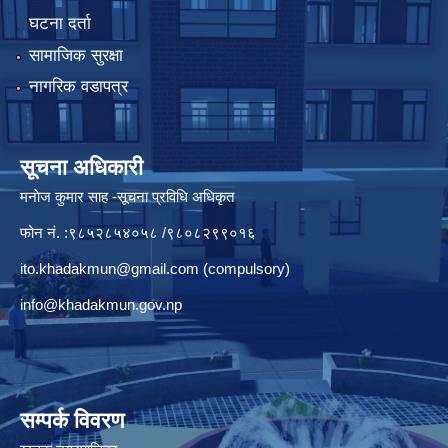
घटना दर्ता
सामाजिक सुरक्षा
नागरिक वडापत्र
सूचना अधिकारी
मनाेज कुमार साह -सूचना प्रविधि अधिकृत
फोन नं. :९८५२८५४०५८ /९८०८२९९०१६
ito.khadakmun@gmail.com
(compulsory)
info@khadakmun.gov.np
सम्पर्क विवरण