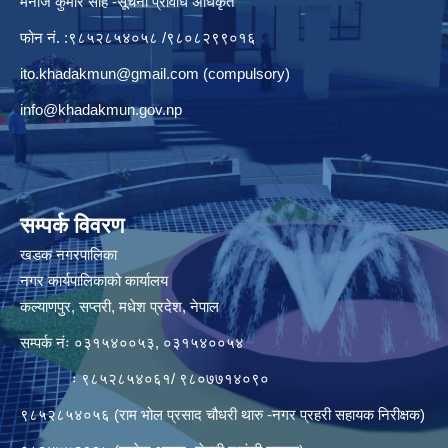
मनाेज कुमार साह -सूचना प्रविधि अधिकृत
फोन नं. :९८५२८५४०५८ /९८०८२९९०१६
ito.khadakmun@gmail.com
(compulsory)
info@khadakmun.gov.np
सम्पर्क विवरण
खडक नगरपालिका
नगर कार्यपालिकाको कार्यालय
कल्याणपुर, सप्तरी, मधेश प्रदेश, नेपाल
सम्पर्क नंः ०३१५४००५३, ०३१५४००५४
ः ९८५२८५४०६१/ ९८०७७१४०९०
९८५२८५४०५६ (राम भोल प्रसाद चौधरी थारु -नगर प्रहरी सहायक निरीक्षक)