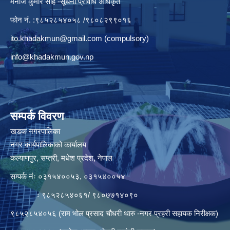
मनाेज कुमार साह -सूचना प्रविधि अधिकृत
फोन नं. :९८५२८५४०५८ /९८०८२९९०१६
ito.khadakmun@gmail.com
(compulsory)
info@khadakmun.gov.np
सम्पर्क विवरण
खडक नगरपालिका
नगर कार्यपालिकाको कार्यालय
कल्याणपुर, सप्तरी, मधेश प्रदेश, नेपाल
सम्पर्क नंः ०३१५४००५३, ०३१५४००५४
ः ९८५२८५४०६१/ ९८०७७१४०९०
९८५२८५४०५६ (राम भोल प्रसाद चौधरी थारु -नगर प्रहरी सहायक निरीक्षक)