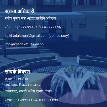
सूचना अधिकारी
मनाेज कुमार साह -सूचना प्रविधि अधिकृत
फोन नं. :९८५२८५४०५८ /९८०८२९९०१६
ito.khadakmun@gmail.com
(compulsory)
info@khadakmun.gov.np
सम्पर्क विवरण
खडक नगरपालिका
नगर कार्यपालिकाको कार्यालय
कल्याणपुर, सप्तरी, मधेश प्रदेश, नेपाल
सम्पर्क नंः ०३१५४००५३, ०३१५४००५४