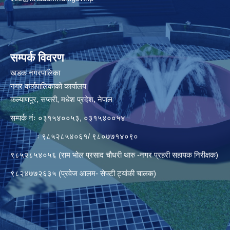
सम्पर्क विवरण
खडक नगरपालिका
नगर कार्यपालिकाको कार्यालय
कल्याणपुर, सप्तरी, मधेश प्रदेश, नेपाल
सम्पर्क नंः ०३१५४००५३, ०३१५४००५४
ः ९८५२८५४०६१/ ९८०७७१४०९०
९८५२८५४०५६ (राम भोल प्रसाद चौधरी थारु -नगर प्रहरी सहायक निरीक्षक)
९८२४७७२६३५ (प्रवेज आलम- सेफ्टी ट्यांकी चालक)