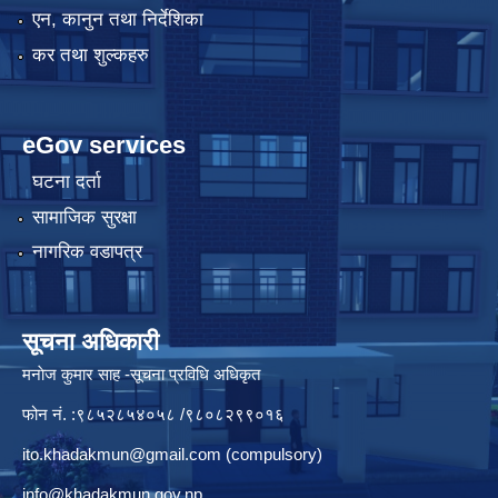
एन, कानुन तथा निर्देशिका
कर तथा शुल्कहरु
eGov services
घटना दर्ता
सामाजिक सुरक्षा
नागरिक वडापत्र
सूचना अधिकारी
मनाेज कुमार साह -सूचना प्रविधि अधिकृत
फोन नं. :९८५२८५४०५८ /९८०८२९९०१६
ito.khadakmun@gmail.com
(compulsory)
info@khadakmun.gov.np