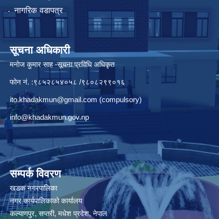
नागरिक वडापत्र
सूचना अधिकारी
मनाेज कुमार साह -सूचना प्रविधि अधिकृत
फोन नं. :९८५२८५४०५८ /९८०८२९९०१६
ito.khadakmun@gmail.com
(compulsory)
info@khadakmun.gov.np
सम्पर्क विवरण
खडक नगरपालिका
नगर कार्यपालिकाको कार्यालय
कल्याणपुर, सप्तरी, मधेश प्रदेश, नेपाल