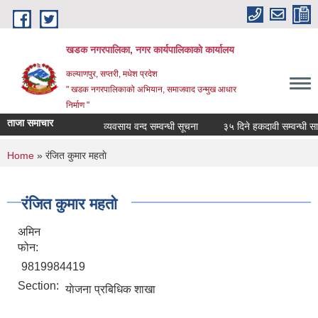
Skip to main content
खडक नगरपालिका, नगर कार्यपालिकाकाे कार्यालय
कल्याणपुर, सप्तरी, मधेश प्रदेश
" खडक नगरपालिकाको अभियान, समाजवाद उन्मुख आधार
निर्माण "
ताजा समाचार
व्यवसाय वन्द सम्वन्धी सूचना
३५ दिने हकदावी सम्वन्धी सार्
You are here
Home
» रंजित कुमार महताे
रंजित कुमार महताे
अमिन
फोन:
9819984419
Section:
याेजना प्रबिधिक शाखा