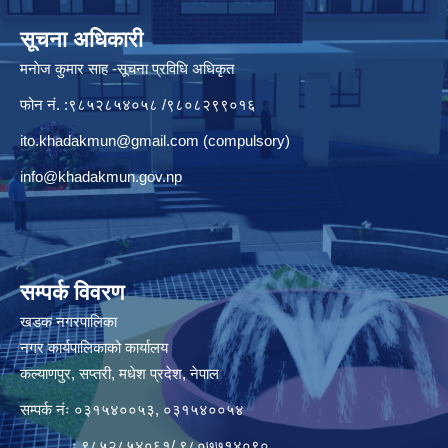
सूचना अधिकारी
मनाेज कुमार साह -सूचना प्रविधि अधिकृत
फोन नं. :९८५२८५४०५८ /९८०८२९९०१६
ito.khadakmun@gmail.com
(compulsory)
info@khadakmun.gov.np
सम्पर्क विवरण
खडक नगरपालिका
नगर कार्यपालिकाको कार्यालय
कल्याणपुर, सप्तरी, मधेश प्रदेश, नेपाल
सम्पर्क नंः ०३१५४००५३, ०३१५४००५४
ः ९८५२८५४०६१/ ९८०७७१४०९०