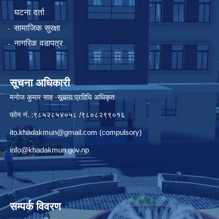
घटना दर्ता
सामाजिक सुरक्षा
नागरिक वडापत्र
सूचना अधिकारी
मनाेज कुमार साह -सूचना प्रविधि अधिकृत
फोन नं. :९८५२८५४०५८ /९८०८२९९०१६
ito.khadakmun@gmail.com
(compulsory)
info@khadakmun.gov.np
सम्पर्क विवरण