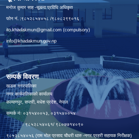
मनाेज कुमार साह -सूचना प्रविधि अधिकृत
फोन नं. :९८५२८५४०५८ /९८०८२९९०१६
ito.khadakmun@gmail.com
(compulsory)
info@khadakmun.gov.np
सम्पर्क विवरण
खडक नगरपालिका
नगर कार्यपालिकाको कार्यालय
कल्याणपुर, सप्तरी, मधेश प्रदेश, नेपाल
सम्पर्क नंः ०३१५४००५३, ०३१५४००५४
ः ९८५२८५४०६१/ ९८०७७१४०९०
९८५२८५४०५६ (राम भोल प्रसाद चौधरी थारु -नगर प्रहरी सहायक निरीक्षक)