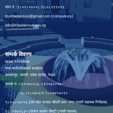
फोन नं. :९८५२८५४०५८ /९८०८२९९०१६
ito.khadakmun@gmail.com
(compulsory)
info@khadakmun.gov.np
सम्पर्क विवरण
खडक नगरपालिका
नगर कार्यपालिकाको कार्यालय
कल्याणपुर, सप्तरी, मधेश प्रदेश, नेपाल
सम्पर्क नंः ०३१५४००५३, ०३१५४००५४
ः ९८५२८५४०६१/ ९८०७७१४०९०
९८५२८५४०५६ (राम भोल प्रसाद चौधरी थारु -नगर प्रहरी सहायक निरीक्षक)
९८२४७७२६३५ (प्रवेज आलम- सेफ्टी ट्यांकी चालक)