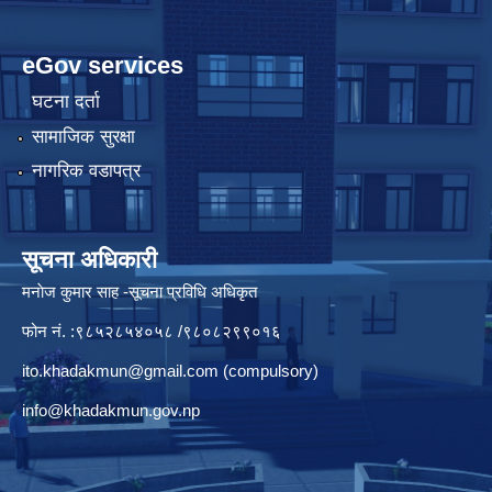
eGov services
घटना दर्ता
सामाजिक सुरक्षा
नागरिक वडापत्र
सूचना अधिकारी
मनाेज कुमार साह -सूचना प्रविधि अधिकृत
फोन नं. :९८५२८५४०५८ /९८०८२९९०१६
ito.khadakmun@gmail.com
(compulsory)
info@khadakmun.gov.np