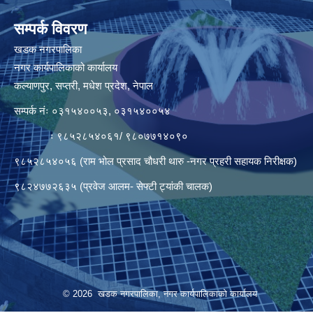
सम्पर्क विवरण
खडक नगरपालिका
नगर कार्यपालिकाको कार्यालय
कल्याणपुर, सप्तरी, मधेश प्रदेश, नेपाल
सम्पर्क नंः ०३१५४००५३, ०३१५४००५४
ः ९८५२८५४०६१/ ९८०७७१४०९०
९८५२८५४०५६ (राम भोल प्रसाद चौधरी थारु -नगर प्रहरी सहायक निरीक्षक)
९८२४७७२६३५ (प्रवेज आलम- सेफ्टी ट्यांकी चालक)
© 2026 खडक नगरपालिका, नगर कार्यपालिकाकाे कार्यालय