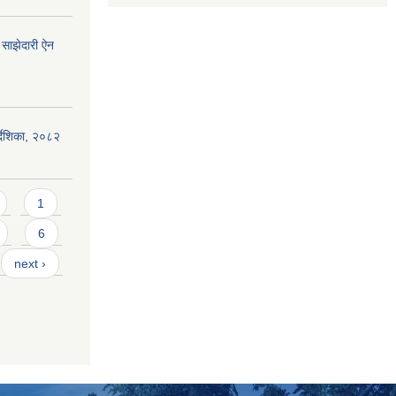
साझेदारी ऐन
िर्देशिका, २०८२
1
6
next ›