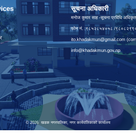
ices
सूचना अधिकारी
मनाेज कुमार साह -सूचना प्रविधि अधिकृ
ा
फोन नं. :९८५२८५४०५८ /९८०८२९९
र
ito.khadakmun@gmail.com
(com
info@khadakmun.gov.np
© 2026 खडक नगरपालिका, नगर कार्यपालिकाकाे कार्यालय