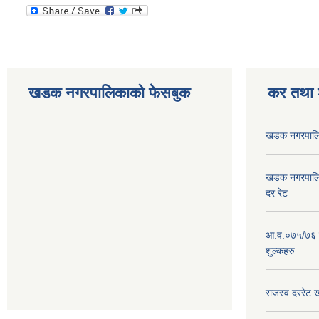
खडक नगरपालिकाको फेसबुक
कर तथा श
खडक नगरपालिक
खडक नगरपालिक
दर रेट
आ.व.०७५/७६ न
शुल्कहरु
राजस्व दररे