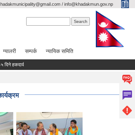
khadakmunicipality@gmail.com / info@khadakmun.gov.np
Search form
Search
ग्यालरी
सम्पर्क
न्यायिक समिति
 हकदावी सम्वन्धी सार्वजनिक सूचना
दरभाउपत्र स्वीकृत गर्ने आश्यको सूचना
कार्यक्रम