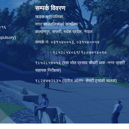
सम्पर्क विवरण
त
खडक नगरपालिका
नगर कार्यपालिकाको कार्यालय
०१६
कल्याणपुर, सप्तरी, मधेश प्रदेश, नेपाल
pulsory)
सम्पर्क नंः ०३१५४००५३, ०३१५४००५४
ः ९८५२८५४०६१/ ९८०७७१४०९०
९८५२८५४०५६ (राम भोल प्रसाद चौधरी थारु -नगर प्रहरी
सहायक निरीक्षक)
९८२४७७२६३५ (प्रवेज आलम- सेफ्टी ट्यांकी चालक)