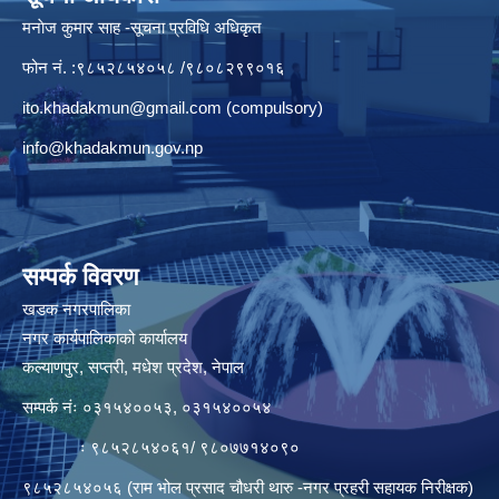
मनाेज कुमार साह -सूचना प्रविधि अधिकृत
फोन नं. :९८५२८५४०५८ /९८०८२९९०१६
ito.khadakmun@gmail.com
(compulsory)
info@khadakmun.gov.np
सम्पर्क विवरण
खडक नगरपालिका
नगर कार्यपालिकाको कार्यालय
कल्याणपुर, सप्तरी, मधेश प्रदेश, नेपाल
सम्पर्क नंः ०३१५४००५३, ०३१५४००५४
ः ९८५२८५४०६१/ ९८०७७१४०९०
९८५२८५४०५६ (राम भोल प्रसाद चौधरी थारु -नगर प्रहरी सहायक निरीक्षक)