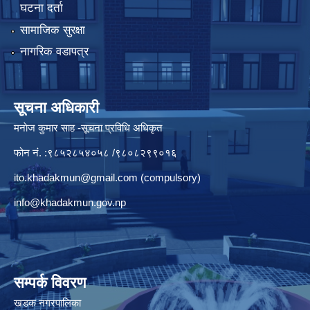
घटना दर्ता
सामाजिक सुरक्षा
नागरिक वडापत्र
सूचना अधिकारी
मनाेज कुमार साह -सूचना प्रविधि अधिकृत
फोन नं. :९८५२८५४०५८ /९८०८२९९०१६
ito.khadakmun@gmail.com
(compulsory)
info@khadakmun.gov.np
सम्पर्क विवरण
खडक नगरपालिका