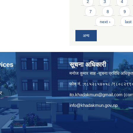
2
3
4
7
8
9
next ›
last
अन्य
ices
सूचना अधिकारी
मनाेज कुमार साह -सूचना प्रविधि अधिकृ
ा
फोन नं. :९८५२८५४०५८ /९८०८२९९
र
ito.khadakmun@gmail.com
(com
info@khadakmun.gov.np