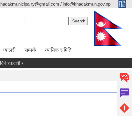
khadakmunicipality@gmail.com / info@khadakmun.gov.np
Search form
Search
ग्यालरी
सम्पर्क
न्यायिक समिति
कदावी सम्वन्धी सार्वजनिक सूचना
दरभाउपत्र स्वीकृत गर्ने आश्यको सूचना