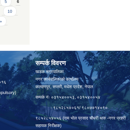
5
6
10
 »
सम्पर्क विवरण
त
खडक नगरपालिका
नगर कार्यपालिकाको कार्यालय
०१६
कल्याणपुर, सप्तरी, मधेश प्रदेश, नेपाल
pulsory)
सम्पर्क नंः ०३१५४००५३, ०३१५४००५४
ः ९८५२८५४०६१/ ९८०७७१४०९०
९८५२८५४०५६ (राम भोल प्रसाद चौधरी थारु -नगर प्रहरी
सहायक निरीक्षक)