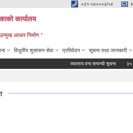
०३१-५४००५३/५४
ाकाे कार्यालय
्मुख आधार निर्माण "
जना
विधुतीय शुसासन सेवा
प्रतिवेदन
सूचना तथा जानकारी
व्यवसाय वन्द सम्वन्धी सूचना
३५ दिने ह
ा