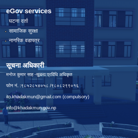
eGov services
घटना दर्ता
सामाजिक सुरक्षा
नागरिक वडापत्र
सूचना अधिकारी
मनाेज कुमार साह -सूचना प्रविधि अधिकृत
फोन नं. :९८५२८५४०५८ /९८०८२९९०१६
ito.khadakmun@gmail.com
(compulsory)
info@khadakmun.gov.np