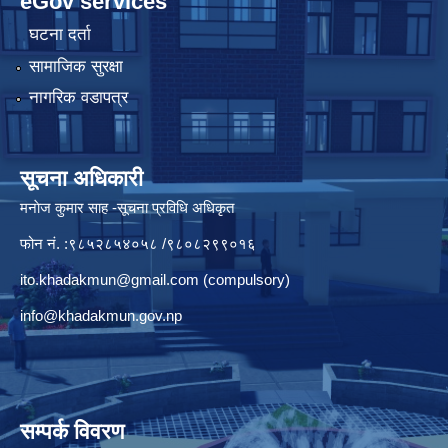
eGov services
घटना दर्ता
सामाजिक सुरक्षा
नागरिक वडापत्र
सूचना अधिकारी
मनाेज कुमार साह -सूचना प्रविधि अधिकृत
फोन नं. :९८५२८५४०५८ /९८०८२९९०१६
ito.khadakmun@gmail.com
(compulsory)
info@khadakmun.gov.np
सम्पर्क विवरण