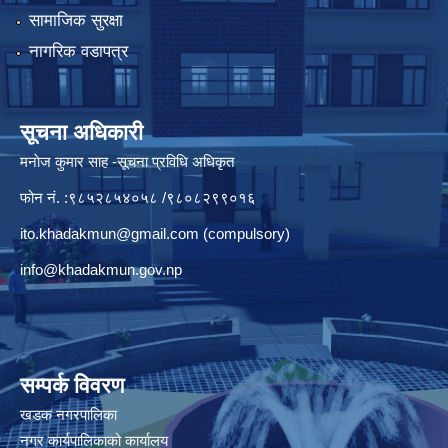
सामाजिक सुरक्षा
नागरिक वडापत्र
सूचना अधिकारी
मनाेज कुमार साह -सूचना प्रविधि अधिकृत
फोन नं. :९८५२८५४०५८ /९८०८२९९०१६
ito.khadakmun@gmail.com
(compulsory)
info@khadakmun.gov.np
सम्पर्क विवरण
खडक नगरपालिका
नगर कार्यपालिकाको कार्यालय