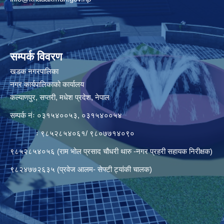
सम्पर्क विवरण
खडक नगरपालिका
नगर कार्यपालिकाको कार्यालय
कल्याणपुर, सप्तरी, मधेश प्रदेश, नेपाल
सम्पर्क नंः ०३१५४००५३, ०३१५४००५४
ः ९८५२८५४०६१/ ९८०७७१४०९०
९८५२८५४०५६ (राम भोल प्रसाद चौधरी थारु -नगर प्रहरी सहायक निरीक्षक)
९८२४७७२६३५ (प्रवेज आलम- सेफ्टी ट्यांकी चालक)