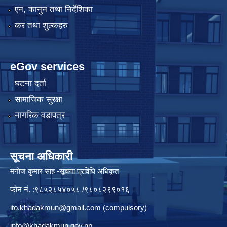
एन, कानुन तथा निर्देशिका
कर तथा शुल्कहरु
eGov services
घटना दर्ता
सामाजिक सुरक्षा
नागरिक वडापत्र
सूचना अधिकारी
मनाेज कुमार साह -सूचना प्रविधि अधिकृत
फोन नं. :९८५२८५४०५८ /९८०८२९९०१६
ito.khadakmun@gmail.com
(compulsory)
info@khadakmun.gov.np