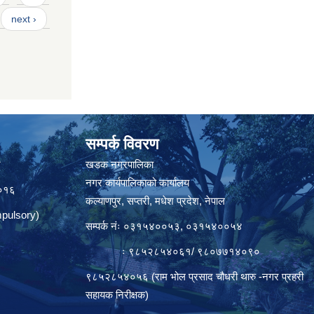
next ›
सम्पर्क विवरण
त
खडक नगरपालिका
नगर कार्यपालिकाको कार्यालय
०१६
कल्याणपुर, सप्तरी, मधेश प्रदेश, नेपाल
pulsory)
सम्पर्क नंः ०३१५४००५३, ०३१५४००५४
ः ९८५२८५४०६१/ ९८०७७१४०९०
९८५२८५४०५६ (राम भोल प्रसाद चौधरी थारु -नगर प्रहरी
सहायक निरीक्षक)