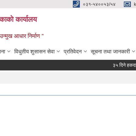
०३१-५४००५३/५४
ाकाे कार्यालय
्मुख आधार निर्माण "
जना
विधुतीय शुसासन सेवा
प्रतिवेदन
सूचना तथा जानकारी
३५ दिने हकदावी सम