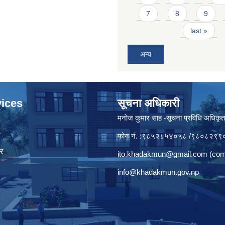
7
8
9
last »
अन्य
ices
सूचना अधिकारी
मनाेज कुमार साह -सूचना प्रविधि अधिकृ
ा
फोन नं. :९८५२८५४०५८ /९८०८२९९
र
ito.khadakmun@gmail.com
(com
info@khadakmun.gov.np