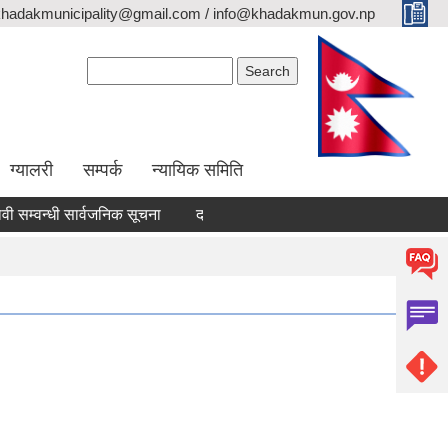
khadakmunicipality@gmail.com / info@khadakmun.gov.np
Search form
Search
ग्यालरी
सम्पर्क
न्यायिक समिति
्वन्धी सार्वजनिक सूचना
दरभाउपत्र स्वीकृत गर्ने आश्यको सूचना
वैंक स