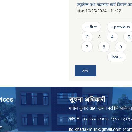
एम्वुलेन्स तथा यातायात खर्च वितरण क
मिति:
10/25/2024 - 11:22
Pages
« first
‹ previous
2
3
4
5
7
8
9
last »
अन्य
ices
सूचना अधिकारी
मनाेज कुमार साह -सूचना प्रविधि अधिकृ
ा
फोन नं. :९८५२८५४०५८ /९८०८२९९
र
ito.khadakmun@gmail.com
(com