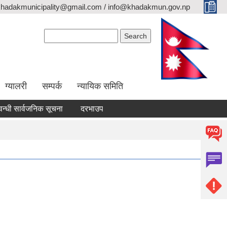
khadakmunicipality@gmail.com / info@khadakmun.gov.np
Search form
Search
ग्यालरी
सम्पर्क
न्यायिक समिति
 सार्वजनिक सूचना
दरभाउपत्र स्वीकृत गर्ने आश्यको सूचना
वैंक स्टेटमेन