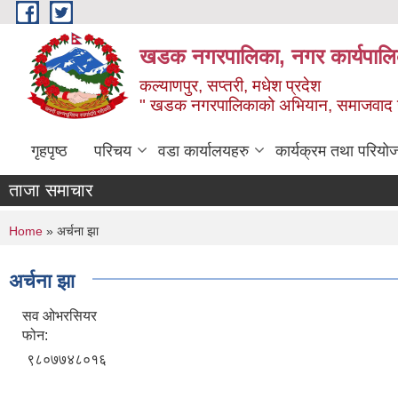
Skip to main content
खडक नगरपालिका, नगर कार्यपालिक
कल्याणपुर, सप्तरी, मधेश प्रदेश
" खडक नगरपालिकाको अभियान, समाजवाद उन
गृहपृष्ठ
परिचय
वडा कार्यालयहरु
कार्यक्रम तथा परियो
ताजा समाचार
You are here
Home
» अर्चना झा
अर्चना झा
सव ओभरसियर
फोन:
९८०७७४८०१६