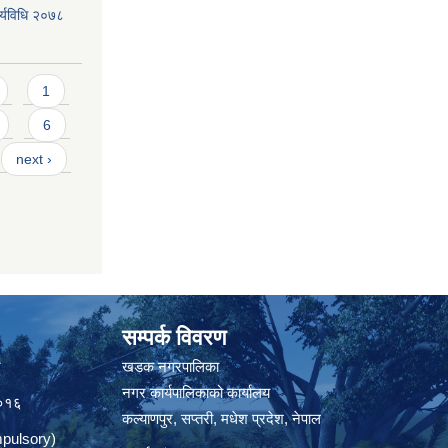
ार्यविधि २०७८
1
6
next ›
सम्पर्क विवरण
त
खडक नगरपालिका
नगर कार्यपालिकाको कार्यालय
०१६
कल्याणपुर, सप्तरी, मधेश प्रदेश, नेपाल
pulsory)